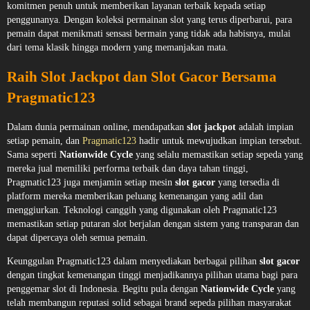
komitmen penuh untuk memberikan layanan terbaik kepada setiap
penggunanya. Dengan koleksi permainan slot yang terus diperbarui, para
pemain dapat menikmati sensasi bermain yang tidak ada habisnya, mulai
dari tema klasik hingga modern yang memanjakan mata.
Raih Slot Jackpot dan Slot Gacor Bersama
Pragmatic123
Dalam dunia permainan online, mendapatkan
slot jackpot
adalah impian
setiap pemain, dan
Pragmatic123
hadir untuk mewujudkan impian tersebut.
Sama seperti
Nationwide Cycle
yang selalu memastikan setiap sepeda yang
mereka jual memiliki performa terbaik dan daya tahan tinggi,
Pragmatic123 juga menjamin setiap mesin
slot gacor
yang tersedia di
platform mereka memberikan peluang kemenangan yang adil dan
menggiurkan. Teknologi canggih yang digunakan oleh Pragmatic123
memastikan setiap putaran slot berjalan dengan sistem yang transparan dan
dapat dipercaya oleh semua pemain.
Keunggulan Pragmatic123 dalam menyediakan berbagai pilihan
slot gacor
dengan tingkat kemenangan tinggi menjadikannya pilihan utama bagi para
penggemar slot di Indonesia. Begitu pula dengan
Nationwide Cycle
yang
telah membangun reputasi solid sebagai brand sepeda pilihan masyarakat