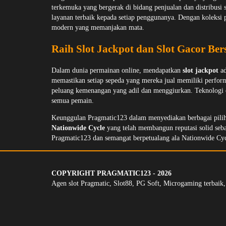
terkemuka yang bergerak di bidang penjualan dan distribusi
layanan terbaik kepada setiap penggunanya. Dengan koleksi p
modern yang memanjakan mata.
Raih Slot Jackpot dan Slot Gacor Be
Dalam dunia permainan online, mendapatkan
slot jackpot
ad
memastikan setiap sepeda yang mereka jual memiliki perform
peluang kemenangan yang adil dan menggiurkan. Teknologi ca
semua pemain.
Keunggulan Pragmatic123 dalam menyediakan berbagai pil
Nationwide Cycle
yang telah membangun reputasi solid seb
Pragmatic123 dan semangat berpetualang ala Nationwide Cyc
COPYRIGHT PRAGMATIC123 - 2026
Agen slot Pragmatic, Slot88, PG Soft, Microgaming terbaik,