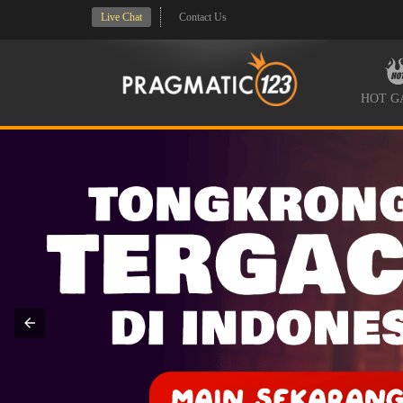
Live Chat
Contact Us
HOT G