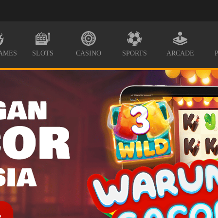
AMES
SLOTS
CASINO
SPORTS
ARCADE