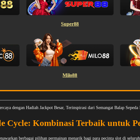
Super88
Milo88
ercaya dengan Hadiah Jackpot Besar, Terinspirasi dari Semangat Balap Seped
e Cycle: Kombinasi Terbaik untuk 
nawarkan berbagai pilihan permainan menarik bagi para pecinta slot di seluruh