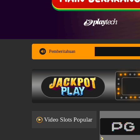
Pemberitahuan
Video Slots Popular