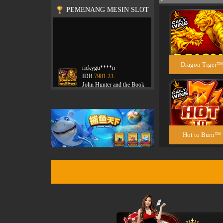
PEMENANG MESIN SLOT
rickygu****n
Dragon Tiger™
IDR
7981.23
John Hunter and the Book
of Tut™
d****y
IDR
7320.48
Sweet Bonanza™
Hot to Burn™