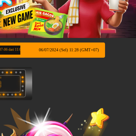
i 11:00 AM sampai 3:00 PM (GMT + 7). Selama waktu ini, SBO Virtual Sports permainan tida
06/07/2024 (Sel) 11:28 (GMT+07)
5