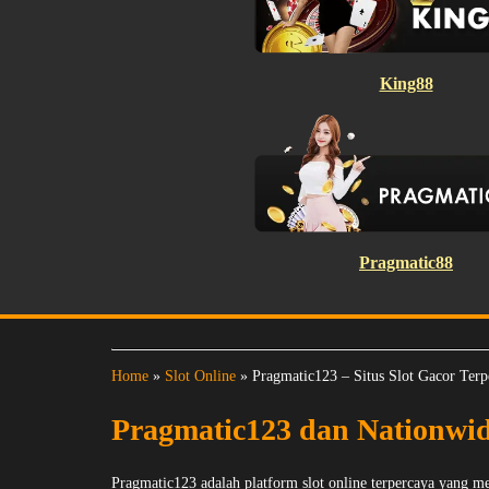
King88
Pragmatic88
Home
»
Slot Online
» Pragmatic123 – Situs Slot Gacor Terp
Pragmatic123 dan Nationwid
Pragmatic123 adalah platform slot online terpercaya yang me