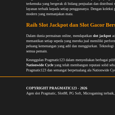
terkemuka yang bergerak di bidang penjualan dan distribusi
layanan terbaik kepada setiap penggunanya. Dengan koleksi p
modern yang memanjakan mata.
Raih Slot Jackpot dan Slot Gacor Be
Dalam dunia permainan online, mendapatkan
slot jackpot
ad
memastikan setiap sepeda yang mereka jual memiliki perform
peluang kemenangan yang adil dan menggiurkan. Teknologi ca
semua pemain.
Keunggulan Pragmatic123 dalam menyediakan berbagai pil
Nationwide Cycle
yang telah membangun reputasi solid seb
Pragmatic123 dan semangat berpetualang ala Nationwide Cyc
COPYRIGHT PRAGMATIC123 - 2026
Agen slot Pragmatic, Slot88, PG Soft, Microgaming terbaik,