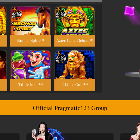
Bronco Spirit™
Aztec Gems Deluxe™
Triple Joker™
5 Lions Gold™
Official Pragmatic123 Group