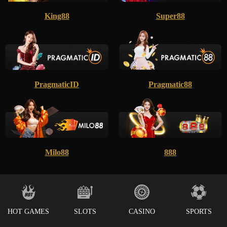
King88
Super88
PragmaticID
Pragmatic88
Milo88
888
HOT GAMES
SLOTS
CASINO
SPORTS