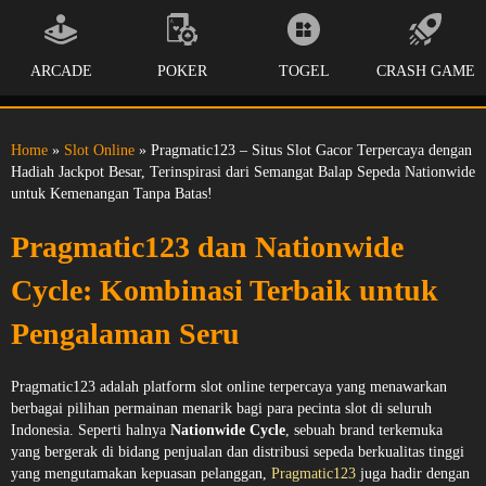
ARCADE
POKER
TOGEL
CRASH GAME
Home
»
Slot Online
» Pragmatic123 – Situs Slot Gacor Terpercaya dengan
Hadiah Jackpot Besar, Terinspirasi dari Semangat Balap Sepeda Nationwide
untuk Kemenangan Tanpa Batas!
Pragmatic123 dan Nationwide
Cycle: Kombinasi Terbaik untuk
Pengalaman Seru
Pragmatic123 adalah platform slot online terpercaya yang menawarkan
berbagai pilihan permainan menarik bagi para pecinta slot di seluruh
Indonesia. Seperti halnya
Nationwide Cycle
, sebuah brand terkemuka
yang bergerak di bidang penjualan dan distribusi sepeda berkualitas tinggi
yang mengutamakan kepuasan pelanggan,
Pragmatic123
juga hadir dengan