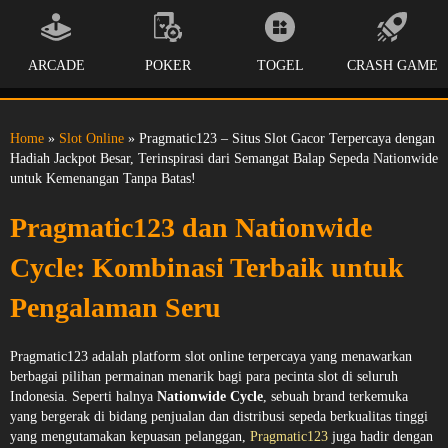
ARCADE
POKER
TOGEL
CRASH GAME
Home
»
Slot Online
» Pragmatic123 – Situs Slot Gacor Terpercaya dengan
Hadiah Jackpot Besar, Terinspirasi dari Semangat Balap Sepeda Nationwide
untuk Kemenangan Tanpa Batas!
Pragmatic123 dan Nationwide
Cycle: Kombinasi Terbaik untuk
Pengalaman Seru
Pragmatic123 adalah platform slot online terpercaya yang menawarkan
berbagai pilihan permainan menarik bagi para pecinta slot di seluruh
Indonesia. Seperti halnya
Nationwide Cycle
, sebuah brand terkemuka
yang bergerak di bidang penjualan dan distribusi sepeda berkualitas tinggi
yang mengutamakan kepuasan pelanggan,
Pragmatic123
juga hadir dengan