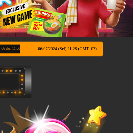
11:00 AM sampai 3:00 PM (GMT + 7). Selama waktu ini, SBO Virtual Sports permainan tidak 
06/07/2024 (Sel) 11:28 (GMT+07)