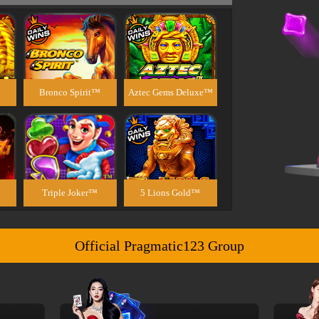
Bronco Spirit™
Aztec Gems Deluxe™
Triple Joker™
5 Lions Gold™
Official Pragmatic123 Group