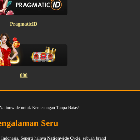
PragmaticID
888
a Nationwide untuk Kemenangan Tanpa Batas!
Pengalaman Seru
 Indonesia. Seperti halnya
Nationwide Cycle
, sebuah brand