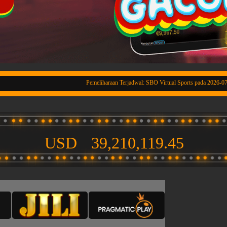
Pemeliharaan Terjadwal: SBO Virtual Sports pada 2026-07-06 dari 
USD
39,210,119.45