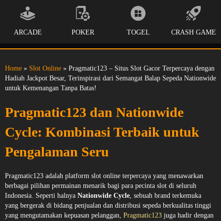
ARCADE
POKER
TOGEL
CRASH GAME
Home
»
Slot Online
» Pragmatic123 – Situs Slot Gacor Terpercaya dengan
Hadiah Jackpot Besar, Terinspirasi dari Semangat Balap Sepeda Nationwide
untuk Kemenangan Tanpa Batas!
Pragmatic123 dan Nationwide
Cycle: Kombinasi Terbaik untuk
Pengalaman Seru
Pragmatic123 adalah platform slot online terpercaya yang menawarkan
berbagai pilihan permainan menarik bagi para pecinta slot di seluruh
Indonesia. Seperti halnya
Nationwide Cycle
, sebuah brand terkemuka
yang bergerak di bidang penjualan dan distribusi sepeda berkualitas tinggi
yang mengutamakan kepuasan pelanggan,
Pragmatic123
juga hadir dengan