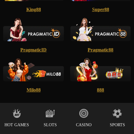
King88
Super88
PragmaticID
Pragmatic88
Milo88
888
HOT GAMES
SLOTS
CASINO
SPORTS