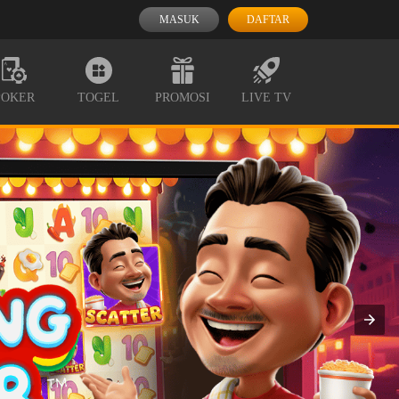
MASUK
DAFTAR
POKER
TOGEL
PROMOSI
LIVE TV