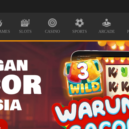
AMES
SLOTS
CASINO
SPORTS
ARCADE