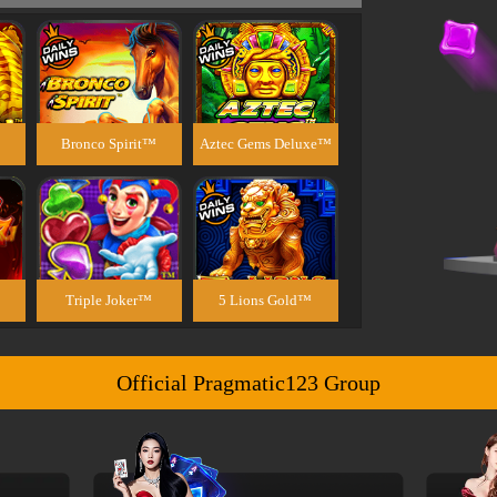
Bronco Spirit™
Aztec Gems Deluxe™
Triple Joker™
5 Lions Gold™
Official Pragmatic123 Group