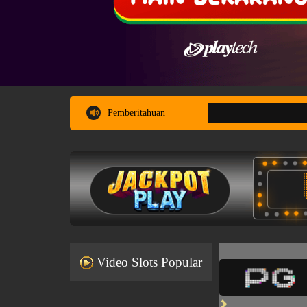
Pemberitahuan
Video Slots Popular