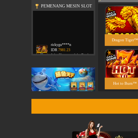
PEMENANG MESIN SLOT
Dragon Tiger™
rickygu****n
IDR
7981.23
John Hunter and the Book
of Tut™
d****y
IDR
7320.48
Sweet Bonanza™
Hot to Burn™