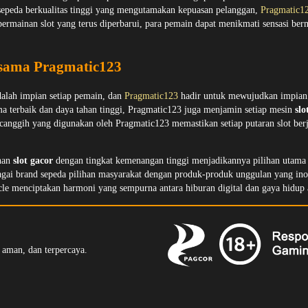
 sepeda berkualitas tinggi yang mengutamakan kepuasan pelanggan,
Pragmatic1
ermainan slot yang terus diperbarui, para pemain dapat menikmati sensasi berm
rsama Pragmatic123
alah impian setiap pemain, dan
Pragmatic123
hadir untuk mewujudkan impian 
a terbaik dan daya tahan tinggi, Pragmatic123 juga menjamin setiap mesin
slo
nggih yang digunakan oleh Pragmatic123 memastikan setiap putaran slot berja
ihan
slot gacor
dengan tingkat kemenangan tinggi menjadikannya pilihan utama b
agai brand sepeda pilihan masyarakat dengan produk-produk unggulan yang in
le menciptakan harmoni yang sempurna antara hiburan digital dan gaya hidup 
 aman, dan terpercaya.