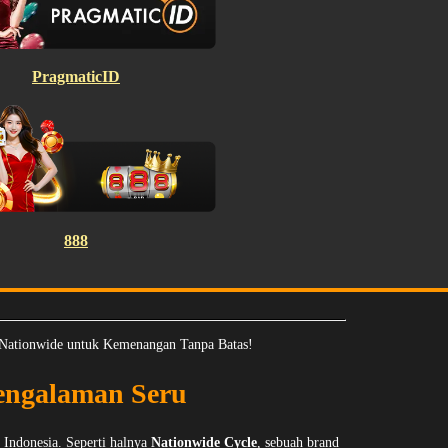
PragmaticID
888
a Nationwide untuk Kemenangan Tanpa Batas!
Pengalaman Seru
 Indonesia. Seperti halnya
Nationwide Cycle
, sebuah brand