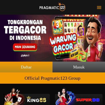
Daftar
Masuk
Official Pragmatic123 Group