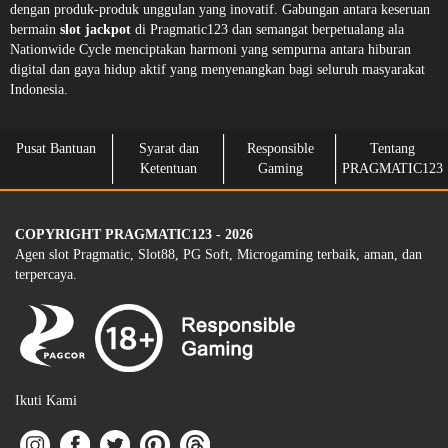
dengan produk-produk unggulan yang inovatif. Gabungan antara keseruan
bermain
slot jackpot
di Pragmatic123 dan semangat berpetualang ala
Nationwide Cycle menciptakan harmoni yang sempurna antara hiburan
digital dan gaya hidup aktif yang menyenangkan bagi seluruh masyarakat
Indonesia.
Pusat Bantuan
Syarat dan
Responsible
Tentang
Ketentuan
Gaming
PRAGMATIC123
COPYRIGHT PRAGMATIC123 - 2026
Agen slot Pragmatic, Slot88, PG Soft, Microgaming terbaik, aman, dan
terpercaya.
Ikuti Kami