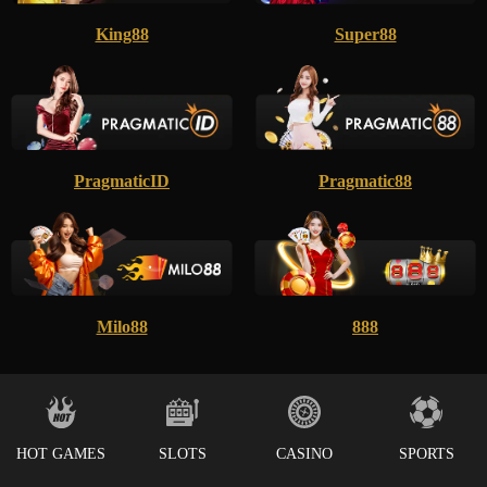
King88
Super88
PragmaticID
Pragmatic88
Milo88
888
HOT GAMES
SLOTS
CASINO
SPORTS