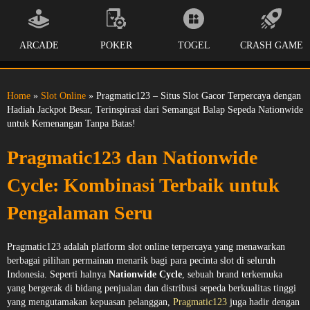
ARCADE
POKER
TOGEL
CRASH GAME
Home
»
Slot Online
» Pragmatic123 – Situs Slot Gacor Terpercaya dengan
Hadiah Jackpot Besar, Terinspirasi dari Semangat Balap Sepeda Nationwide
untuk Kemenangan Tanpa Batas!
Pragmatic123 dan Nationwide
Cycle: Kombinasi Terbaik untuk
Pengalaman Seru
Pragmatic123 adalah platform slot online terpercaya yang menawarkan
berbagai pilihan permainan menarik bagi para pecinta slot di seluruh
Indonesia. Seperti halnya
Nationwide Cycle
, sebuah brand terkemuka
yang bergerak di bidang penjualan dan distribusi sepeda berkualitas tinggi
yang mengutamakan kepuasan pelanggan,
Pragmatic123
juga hadir dengan