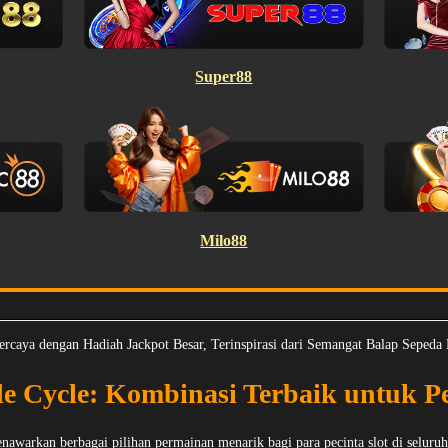
Super88
Milo88
ercaya dengan Hadiah Jackpot Besar, Terinspirasi dari Semangat Balap Seped
e Cycle: Kombinasi Terbaik untuk 
nawarkan berbagai pilihan permainan menarik bagi para pecinta slot di seluruh