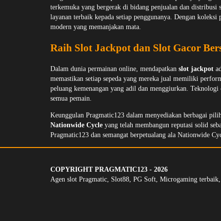
terkemuka yang bergerak di bidang penjualan dan distribusi
layanan terbaik kepada setiap penggunanya. Dengan koleksi p
modern yang memanjakan mata.
Raih Slot Jackpot dan Slot Gacor Be
Dalam dunia permainan online, mendapatkan
slot jackpot
ad
memastikan setiap sepeda yang mereka jual memiliki perform
peluang kemenangan yang adil dan menggiurkan. Teknologi ca
semua pemain.
Keunggulan Pragmatic123 dalam menyediakan berbagai pil
Nationwide Cycle
yang telah membangun reputasi solid seb
Pragmatic123 dan semangat berpetualang ala Nationwide Cyc
COPYRIGHT PRAGMATIC123 - 2026
Agen slot Pragmatic, Slot88, PG Soft, Microgaming terbaik,