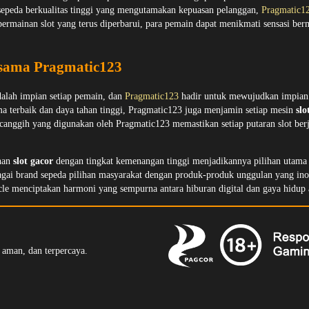
 sepeda berkualitas tinggi yang mengutamakan kepuasan pelanggan,
Pragmatic1
ermainan slot yang terus diperbarui, para pemain dapat menikmati sensasi berm
rsama Pragmatic123
alah impian setiap pemain, dan
Pragmatic123
hadir untuk mewujudkan impian 
a terbaik dan daya tahan tinggi, Pragmatic123 juga menjamin setiap mesin
slo
nggih yang digunakan oleh Pragmatic123 memastikan setiap putaran slot berja
ihan
slot gacor
dengan tingkat kemenangan tinggi menjadikannya pilihan utama b
agai brand sepeda pilihan masyarakat dengan produk-produk unggulan yang in
le menciptakan harmoni yang sempurna antara hiburan digital dan gaya hidup 
 aman, dan terpercaya.