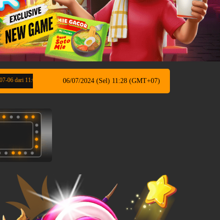
i 11:00 AM sampai 3:00 PM (GMT + 7). Selama waktu ini, SBO Virtual Sports permainan tida
06/07/2024 (Sel) 11:28 (GMT+07)