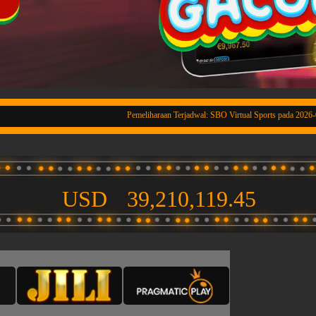
Pemeliharaan Terjadwal: SBO Virtual Sports pada 2026-07-06 dar
USD
39,210,119.45