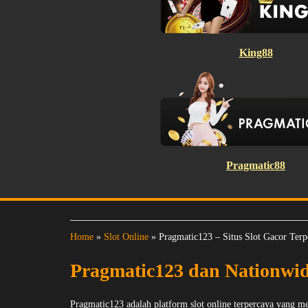
King88
Pragmatic88
Home
»
Slot Online
» Pragmatic123 – Situs Slot Gacor Terp
Pragmatic123 dan Nationwid
Pragmatic123 adalah platform slot online terpercaya yang me