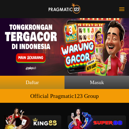
Daftar
Masuk
Official Pragmatic123 Group