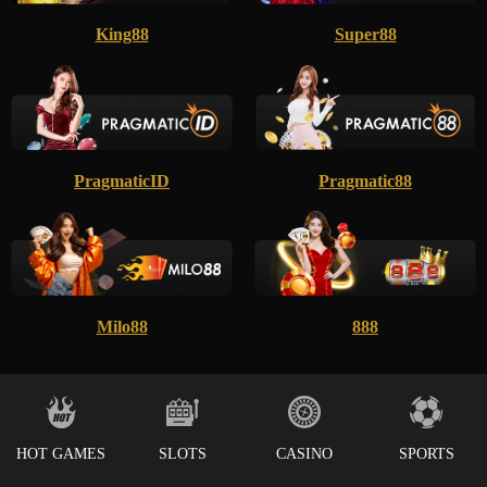
King88
Super88
PragmaticID
Pragmatic88
Milo88
888
HOT GAMES
SLOTS
CASINO
SPORTS