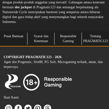
dengan produk-produk unggulan yang inovatif. Gabungan antara keseruan
bermain
slot jackpot
di Pragmatic123 dan semangat berpetualang ala
Nationwide Cycle menciptakan harmoni yang sempurna antara hiburan
digital dan gaya hidup aktif yang menyenangkan bagi seluruh masyarakat
Indonesia.
Pusat Bantuan
Syarat dan
Responsible
Tentang
Ketentuan
Gaming
PRAGMATIC123
COPYRIGHT PRAGMATIC123 - 2026
Agen slot Pragmatic, Slot88, PG Soft, Microgaming terbaik, aman, dan
terpercaya.
Ikuti Kami