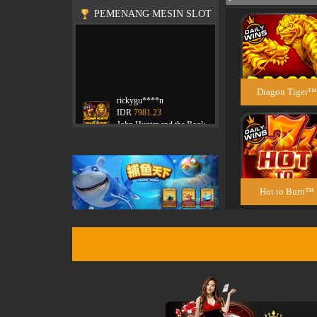
PEMENANG MESIN SLOT
Dragon Tiger™
rickygu****n
IDR
7981.23
John Hunter and the Book
of Tut™
d****y
IDR
7320.48
Sweet Bonanza™
Hot to Burn™