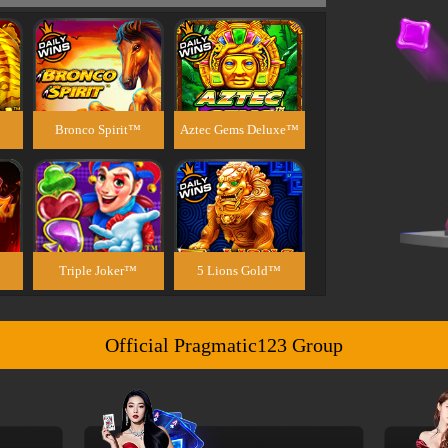
Bronco Spirit™
Aztec Gems Deluxe™
Triple Joker™
5 Lions Gold™
Official Pragmatic123 Group