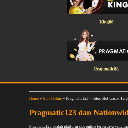
King88
Pragmatic88
Home
»
Slot Online
» Pragmatic123 – Situs Slot Gacor Terp
Pragmatic123 dan Nationwid
Pragmatic123 adalah platform slot online terpercaya yang me