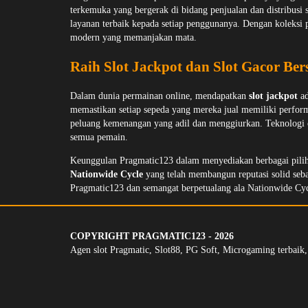
terkemuka yang bergerak di bidang penjualan dan distribusi
layanan terbaik kepada setiap penggunanya. Dengan koleksi p
modern yang memanjakan mata.
Raih Slot Jackpot dan Slot Gacor Be
Dalam dunia permainan online, mendapatkan
slot jackpot
ad
memastikan setiap sepeda yang mereka jual memiliki perform
peluang kemenangan yang adil dan menggiurkan. Teknologi ca
semua pemain.
Keunggulan Pragmatic123 dalam menyediakan berbagai pil
Nationwide Cycle
yang telah membangun reputasi solid seb
Pragmatic123 dan semangat berpetualang ala Nationwide Cyc
COPYRIGHT PRAGMATIC123 - 2026
Agen slot Pragmatic, Slot88, PG Soft, Microgaming terbaik,