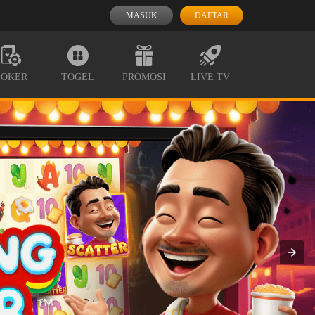
MASUK
DAFTAR
POKER
TOGEL
PROMOSI
LIVE TV