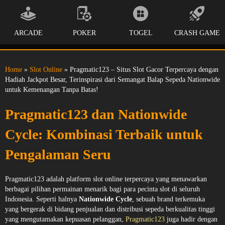
ARCADE
POKER
TOGEL
CRASH GAME
Home
»
Slot Online
» Pragmatic123 – Situs Slot Gacor Terpercaya dengan
Hadiah Jackpot Besar, Terinspirasi dari Semangat Balap Sepeda Nationwide
untuk Kemenangan Tanpa Batas!
Pragmatic123 dan Nationwide
Cycle: Kombinasi Terbaik untuk
Pengalaman Seru
Pragmatic123 adalah platform slot online terpercaya yang menawarkan
berbagai pilihan permainan menarik bagi para pecinta slot di seluruh
Indonesia. Seperti halnya
Nationwide Cycle
, sebuah brand terkemuka
yang bergerak di bidang penjualan dan distribusi sepeda berkualitas tinggi
yang mengutamakan kepuasan pelanggan,
Pragmatic123
juga hadir dengan