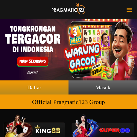
Daftar
Masuk
Official Pragmatic123 Group