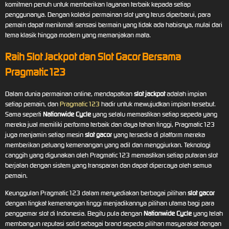
komitmen penuh untuk memberikan layanan terbaik kepada setiap
penggunanya. Dengan koleksi permainan slot yang terus diperbarui, para
pemain dapat menikmati sensasi bermain yang tidak ada habisnya, mulai dari
tema klasik hingga modern yang memanjakan mata.
Raih Slot Jackpot dan Slot Gacor Bersama
Pragmatic123
Dalam dunia permainan online, mendapatkan
slot jackpot
adalah impian
setiap pemain, dan
Pragmatic123
hadir untuk mewujudkan impian tersebut.
Sama seperti
Nationwide Cycle
yang selalu memastikan setiap sepeda yang
mereka jual memiliki performa terbaik dan daya tahan tinggi, Pragmatic123
juga menjamin setiap mesin
slot gacor
yang tersedia di platform mereka
memberikan peluang kemenangan yang adil dan menggiurkan. Teknologi
canggih yang digunakan oleh Pragmatic123 memastikan setiap putaran slot
berjalan dengan sistem yang transparan dan dapat dipercaya oleh semua
pemain.
Keunggulan Pragmatic123 dalam menyediakan berbagai pilihan
slot gacor
dengan tingkat kemenangan tinggi menjadikannya pilihan utama bagi para
penggemar slot di Indonesia. Begitu pula dengan
Nationwide Cycle
yang telah
membangun reputasi solid sebagai brand sepeda pilihan masyarakat dengan