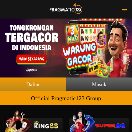
Daftar
Masuk
Official Pragmatic123 Group