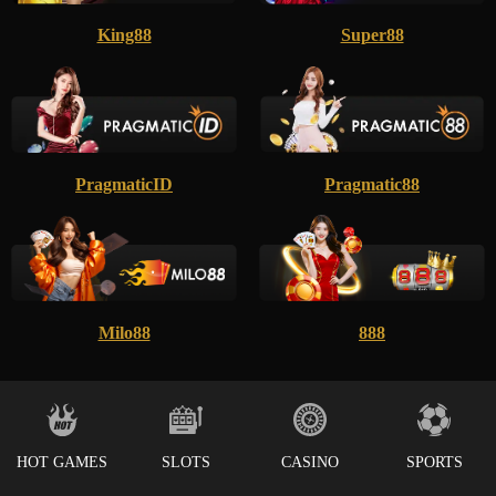
King88
Super88
PragmaticID
Pragmatic88
Milo88
888
HOT GAMES
SLOTS
CASINO
SPORTS