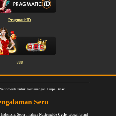
PragmaticID
888
a Nationwide untuk Kemenangan Tanpa Batas!
Pengalaman Seru
 Indonesia. Seperti halnya
Nationwide Cycle
, sebuah brand