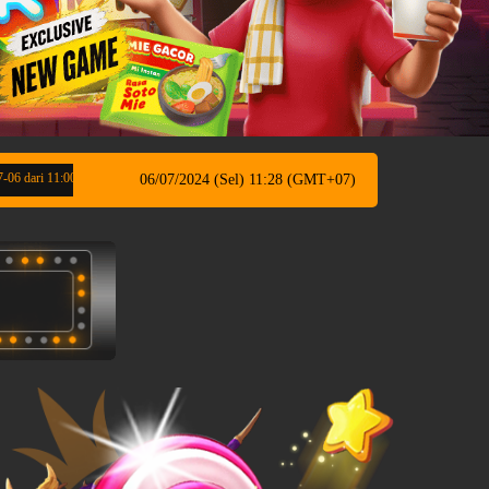
 11:00 AM sampai 3:00 PM (GMT + 7). Selama waktu ini, SBO Virtual Sports permainan tidak
06/07/2024 (Sel) 11:28 (GMT+07)