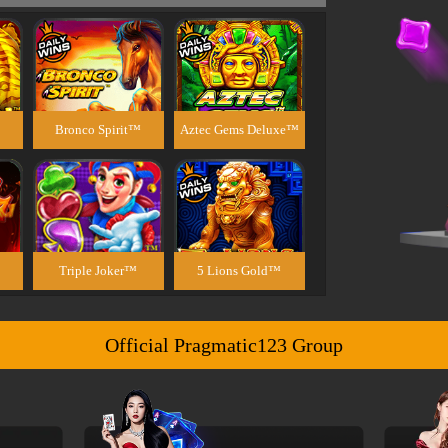
Bronco Spirit™
Aztec Gems Deluxe™
Triple Joker™
5 Lions Gold™
Official Pragmatic123 Group