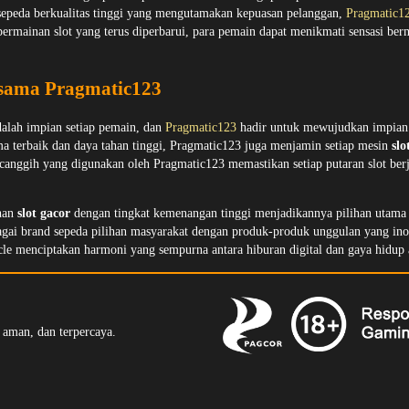
 sepeda berkualitas tinggi yang mengutamakan kepuasan pelanggan,
Pragmatic1
ermainan slot yang terus diperbarui, para pemain dapat menikmati sensasi berm
rsama Pragmatic123
alah impian setiap pemain, dan
Pragmatic123
hadir untuk mewujudkan impian 
a terbaik dan daya tahan tinggi, Pragmatic123 juga menjamin setiap mesin
slo
nggih yang digunakan oleh Pragmatic123 memastikan setiap putaran slot berja
ihan
slot gacor
dengan tingkat kemenangan tinggi menjadikannya pilihan utama b
agai brand sepeda pilihan masyarakat dengan produk-produk unggulan yang in
le menciptakan harmoni yang sempurna antara hiburan digital dan gaya hidup 
 aman, dan terpercaya.