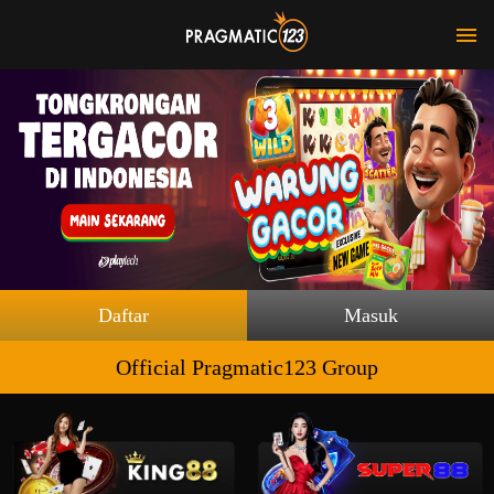
Daftar
Masuk
Official Pragmatic123 Group