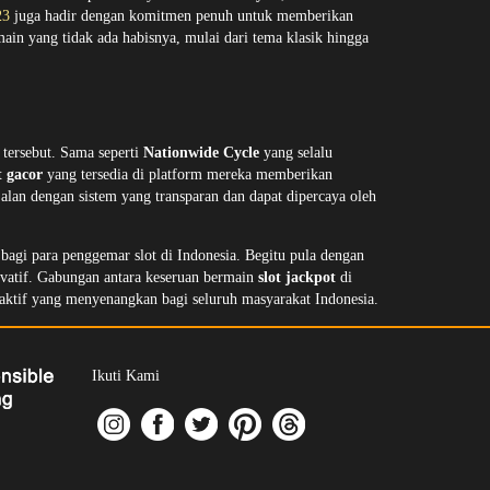
23
juga hadir dengan komitmen penuh untuk memberikan
ain yang tidak ada habisnya, mulai dari tema klasik hingga
tersebut. Sama seperti
Nationwide Cycle
yang selalu
t gacor
yang tersedia di platform mereka memberikan
lan dengan sistem yang transparan dan dapat dipercaya oleh
agi para penggemar slot di Indonesia. Begitu pula dengan
ovatif. Gabungan antara keseruan bermain
slot jackpot
di
aktif yang menyenangkan bagi seluruh masyarakat Indonesia.
Ikuti Kami