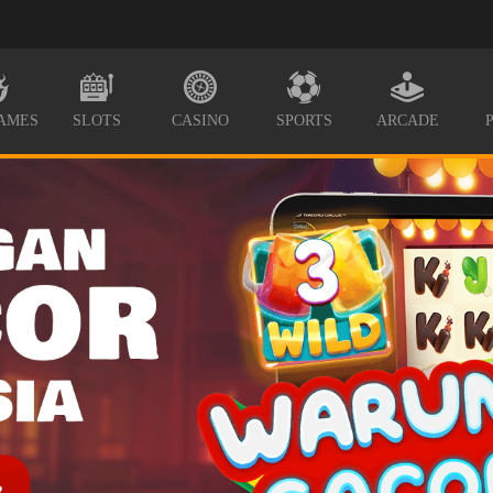
AMES
SLOTS
CASINO
SPORTS
ARCADE