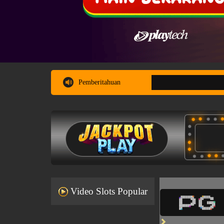
Pemberitahuan
Video Slots Popular