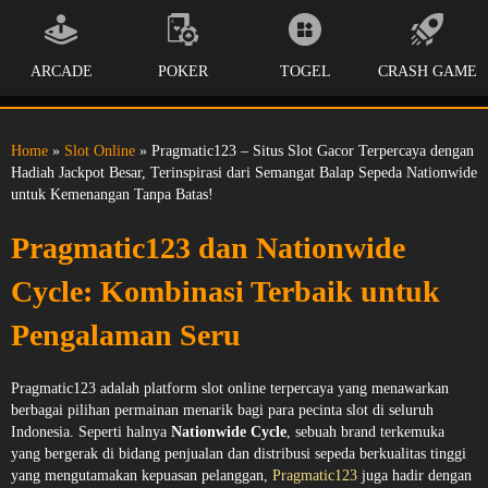
ARCADE
POKER
TOGEL
CRASH GAME
Home
»
Slot Online
» Pragmatic123 – Situs Slot Gacor Terpercaya dengan
Hadiah Jackpot Besar, Terinspirasi dari Semangat Balap Sepeda Nationwide
untuk Kemenangan Tanpa Batas!
Pragmatic123 dan Nationwide
Cycle: Kombinasi Terbaik untuk
Pengalaman Seru
Pragmatic123 adalah platform slot online terpercaya yang menawarkan
berbagai pilihan permainan menarik bagi para pecinta slot di seluruh
Indonesia. Seperti halnya
Nationwide Cycle
, sebuah brand terkemuka
yang bergerak di bidang penjualan dan distribusi sepeda berkualitas tinggi
yang mengutamakan kepuasan pelanggan,
Pragmatic123
juga hadir dengan