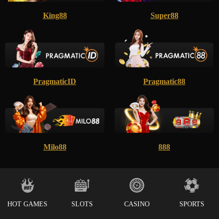
King88
Super88
PragmaticID
Pragmatic88
Milo88
888
HOT GAMES
SLOTS
CASINO
SPORTS