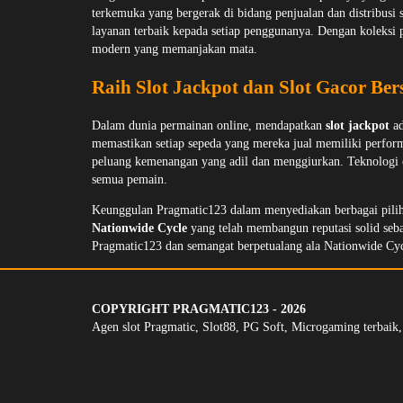
terkemuka yang bergerak di bidang penjualan dan distribusi
layanan terbaik kepada setiap penggunanya. Dengan koleksi p
modern yang memanjakan mata.
Raih Slot Jackpot dan Slot Gacor Be
Dalam dunia permainan online, mendapatkan
slot jackpot
ad
memastikan setiap sepeda yang mereka jual memiliki perform
peluang kemenangan yang adil dan menggiurkan. Teknologi ca
semua pemain.
Keunggulan Pragmatic123 dalam menyediakan berbagai pil
Nationwide Cycle
yang telah membangun reputasi solid seb
Pragmatic123 dan semangat berpetualang ala Nationwide Cyc
COPYRIGHT PRAGMATIC123 - 2026
Agen slot Pragmatic, Slot88, PG Soft, Microgaming terbaik,