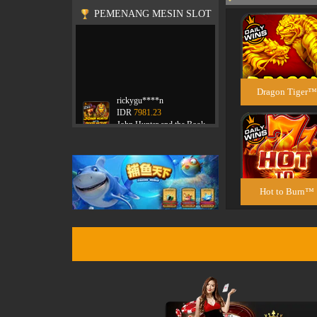
PEMENANG MESIN SLOT
Dragon Tiger™
rickygu****n
IDR
7981.23
John Hunter and the Book
of Tut™
d****y
IDR
7320.48
Sweet Bonanza™
Hot to Burn™