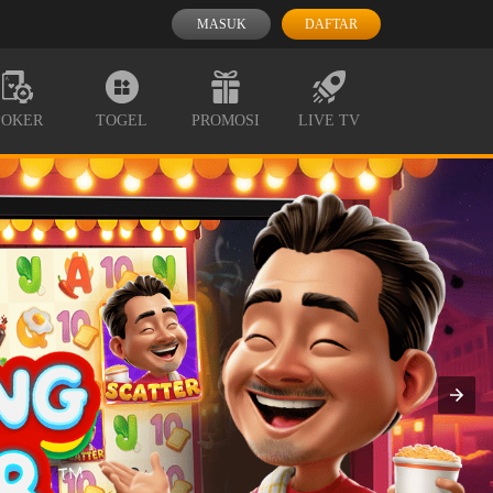
MASUK
DAFTAR
POKER
TOGEL
PROMOSI
LIVE TV