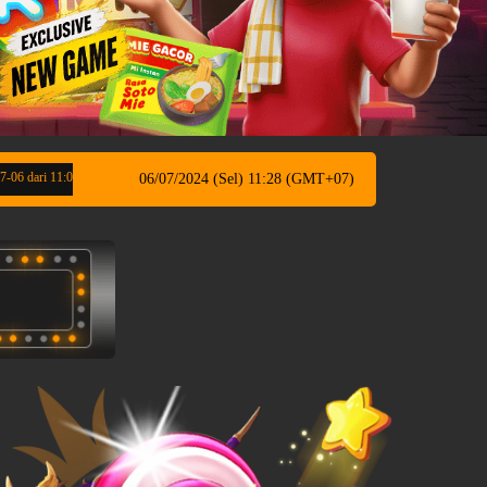
 11:00 AM sampai 3:00 PM (GMT + 7). Selama waktu ini, SBO Virtual Sports permainan tida
06/07/2024 (Sel) 11:28 (GMT+07)