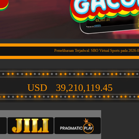
Pemeliharaan Terjadwal: SBO Virtual Sports pada 2026-07-06 dari
USD
39,210,119.45